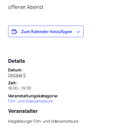
offener Abend
Zum Kalender hinzufügen
Details
Datum:
Oktober 5
Zeit:
18:00 – 19:00
Veranstaltungskategorie:
Film- und Videoamateure
Veranstalter
Magdeburger Film- und Videoamateure