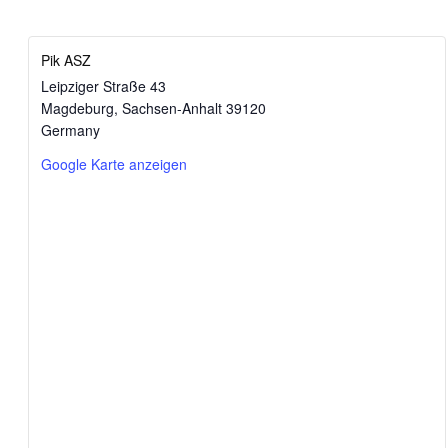
Pik ASZ
Leipziger Straße 43
Magdeburg
,
Sachsen-Anhalt
39120
Germany
Google Karte anzeigen