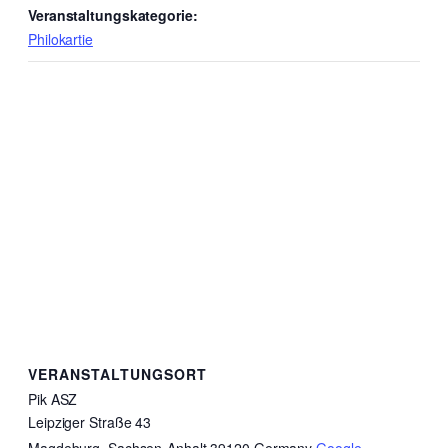
Veranstaltungskategorie:
Philokartie
VERANSTALTUNGSORT
Pik ASZ
Leipziger Straße 43
Magdeburg
,
Sachsen-Anhalt
39120
Germany
Google