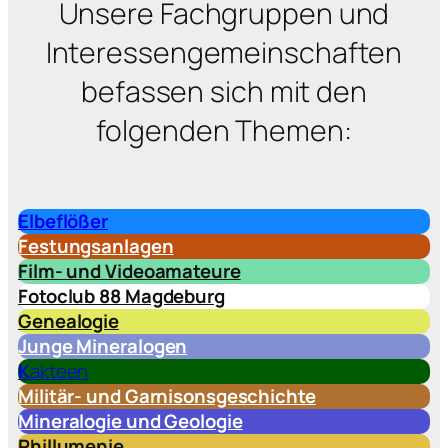
Unsere Fachgruppen und
Interessengemeinschaften
befassen sich mit den
folgenden Themen:
Elbeflößer
Festungsanlagen
Film- und Videoamateure
Fotoclub 88 Magdeburg
Genealogie
Junge Mineralogen
K
akteen
Militär- und Garnisonsgeschichte
Mineralogie und Geologie
Phillumenie