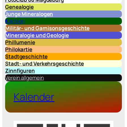
Genealogie
Junge Mineralogen
K
akteen
Militär- und Garnisonsgeschichte
Mineralogie und Geologie
Phillumenie
Philokartie
Stadtgeschichte
Stadt- und Verkehrsgeschichte
Zinnfiguren
Verein allgemein
Kalender